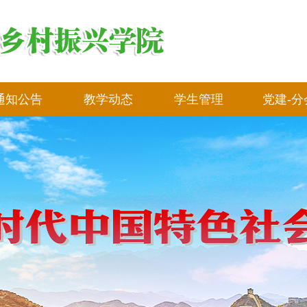
通知公告
教学动态
学生管理
党建-分
教学科研
学生活动
党建专
对口升学---单招
奖助学金专栏
分会专
对口升学---高考
普通话查询
团总支专
职业资格证书查询
毕业证书查询