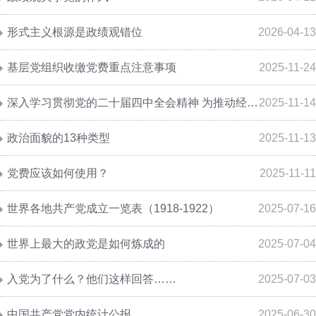
形式主义根源是政绩观错位
2026-04-13
基层党组织收缴党费重点注意事项
2025-11-24
深入学习贯彻党的二十届四中全会精神 为推动经济高质量发展贡献智慧和力量
2025-11-14
政治面貌的13种类型
2025-11-13
党费应该如何使用？
2025-11-11
世界各地共产党成立一览表（1918-1922）
2025-07-16
世界上最大的政党是如何炼成的
2025-07-04
入党为了什么？他们这样回答……
2025-07-03
中国共产党党内统计公报
2025-06-30