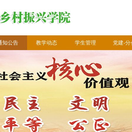
通知公告
教学动态
学生管理
党建-分
教学科研
学生活动
党建专
对口升学---单招
奖助学金专栏
分会专
对口升学---高考
团总支专