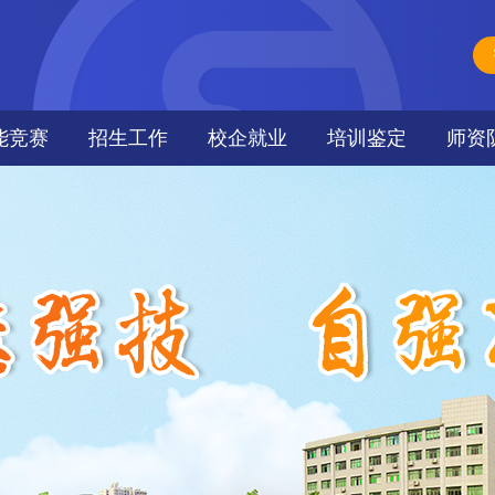
能竞赛
招生工作
校企就业
培训鉴定
师资
能动态
招生简章
援疆培训
师资
界大赛
招生计划
培训鉴定动态
奖信息
报名咨询
培训鉴定政策
教活动周
来校方式
职业技能认定
招生动态
在线报名