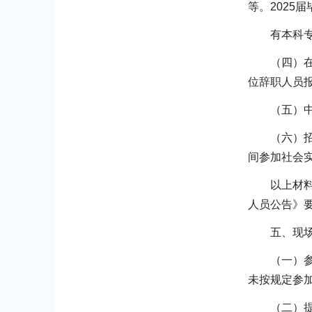
等。2025
有本科
（四）
位辞职人员
（五）
（六）
间参加社会
以上材
人员公告》
五、现
（一）
未按规定参
（二）