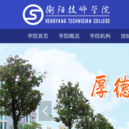
学院首页
学院概况
学院机构
技
学院简介
技
现任领导
世
学院宣传片
获
学院风光
职