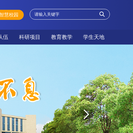
智慧校园
队伍
科研项目
教育教学
学生天地
队伍
信息动态
人才培养
学生工作处
专业建设
就业指导处
教学课件
共青团委员会
教学动态
教研活动