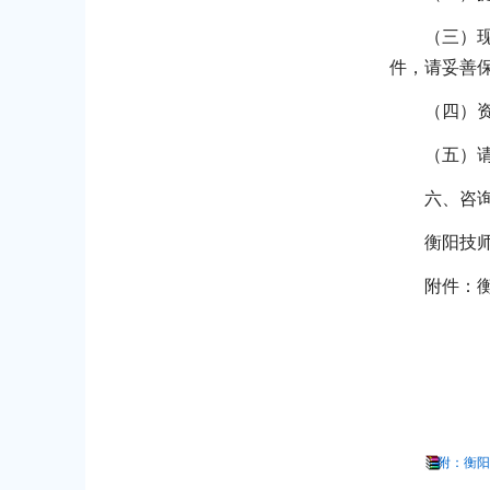
（三）
件，请妥善
（四）
（五）
六、咨
衡阳技师学
附件：衡
附：衡阳